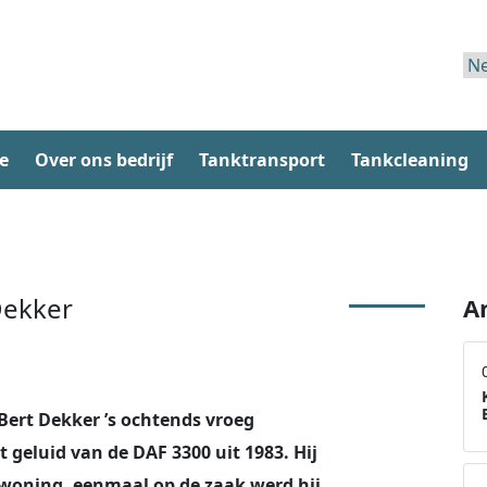
e
Over ons bedrijf
Tanktransport
Tankcleaning
Dekker
A
Bert Dekker ’s ochtends vroeg
 geluid van de DAF 3300 uit 1983. Hij
 woning, eenmaal op de zaak werd hij